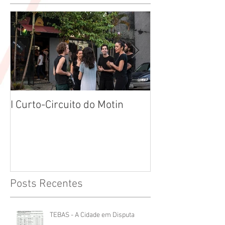
I Curto-Circuito do Motin
Começando 201
corda toda
Posts Recentes
TEBAS - A Cidade em Disputa