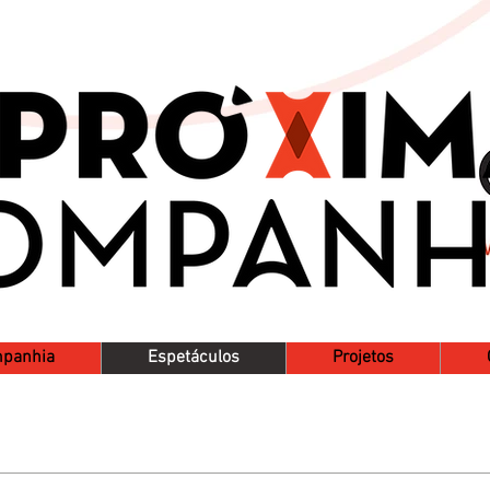
mpanhia
Espetáculos
Projetos