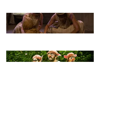
Quarança
Os Tr3s Porcos
ÁGUA
Cobertas d'alma - A
fábula de Reminiscor