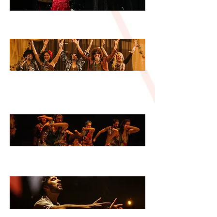
Répi Auer
GUERRA
Enquanto Chão