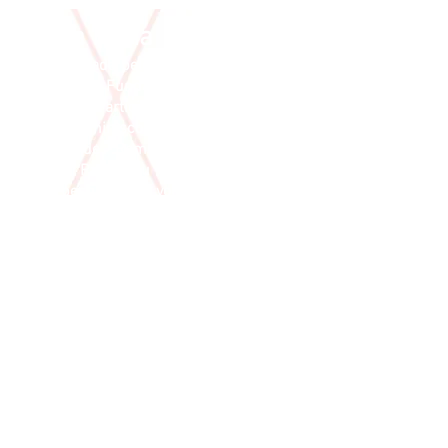
Paula Praia
Pós-graduada pelo Instituto de Artes da
UNESP em Fundamentos da Cultura e
da Arte. Participou dos espetáculos
ÁGUA, Reminiscor, Cobertas d’Alma - A
Fábula de Reminiscor, Quarança e
Guerra. Participou do desenvolvimento
de pesquisas voltadas para a
Interpretação com Máscaras, aliada a
Cultura Popular. Foi atriz nas montagens
de Prometeu Acorrentado e Morte e
Vida Severina. Na sua formação artística
destacam-se os seguintes nomes: Cida
Almeida, Moisés Miastkwosky, Petrônio
Nascimento, Ésio Magalhães e Andréa
Macera.
Espaço Cultural A Próxima Companhia -
Rua Barão de Campinas, 529 - Campos
Elíseos - São Paulo/SP -
(11) 95227-6539