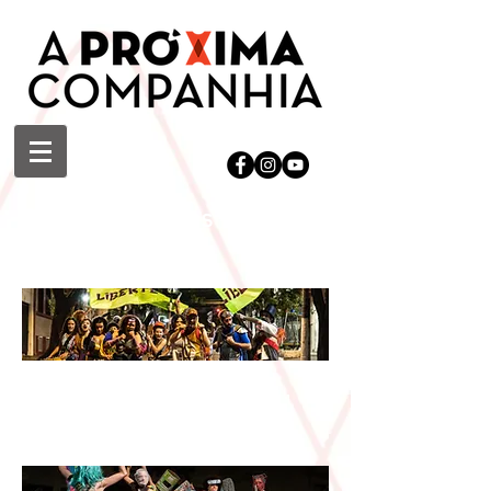
Revoltas Urbanas - Blocos e
Barricadas
Tebas - A Cidade em
Disputa