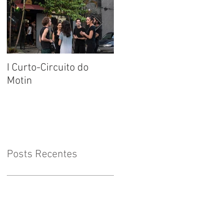
I Curto-Circuito do
Começando 2016 com
Motin
a corda toda
Posts Recentes