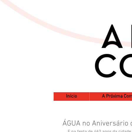
Início
A Próxima Co
ÁGUA no Aniversário 
E na festa de 462 anos da cidade