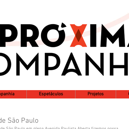
mpanhia
Espetáculos
Projetos
de São Paulo
 de São Paulo em plena Avenida Paulista Aberta fizemos nossa 